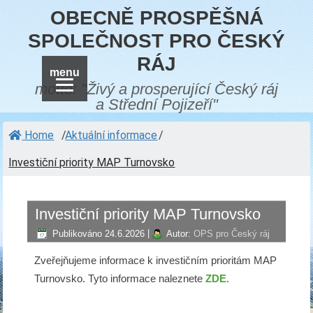
OBECNĚ PROSPĚŠNÁ
SPOLEČNOST PRO ČESKÝ
RÁJ
menu
motto: "Živý a prosperující Český ráj
a Střední Pojizeří"
Home
/
Aktuální informace
/
Investiční priority MAP Turnovsko
Investiční priority MAP Turnovsko
Publikováno
24.6.2026
|
Autor:
OPS pro Český ráj
Zveřejňujeme informace k investičním prioritám MAP
Turnovsko. Tyto informace naleznete
ZDE.